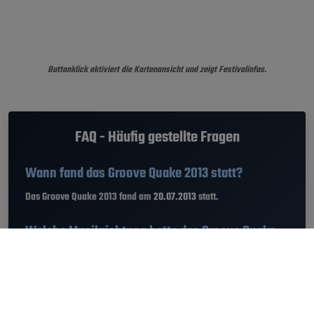
Buttonklick aktiviert die Kartenansicht und zeigt Festivalinfos.
FAQ - Häufig gestellte Fragen
Wann fand das Groove Quake 2013 statt?
Das Groove Quake 2013 fand am
20.07.2013
statt.
Welche Musikrichtung hatte das Groove Quake
Festival?
Am Groove Quake 2013 gab es die Genres Alternative, Folk, Jazz,
Pop, Classic.