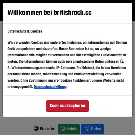
Willkommen bei britishrock.cc
Anmelden
Suche
Menü
Datenschutz & Cookies
Startseite
Festivals
Österreich
Groove Quake 2013
Wir verwenden Cookies und andere Technologien, um Informationen auf Deinem
Groove Quake 2013
Folgen
Gerät zu speichern und abzurufen. Unser Bestreben ist es, so wenige
Informationen wie möglich zu verwenden und höchstmögliche Funktionalität zu
Österreich, Eisenstadt,
Schlosspark Esterházy
bieten. Die Informationen können auch personenbezogene Daten umfassen (z.
B. Wiedererkennungsmerkmale, IP-Adressen, Profildaten), die in den Bereichen
20.07.2013
Samstag,
personalisierte Inhalte, Inhaltsmessung und Produktentwicklung verwendet
werden. Ohne Zustimmung unserer Cookies funktioniert unsere Website nicht
Vergangener Event
In den Kalender
ordnungsgemäß.
Datenschutzerklärung
Für Fans von: Folk . Jazz . Classic
Cookies akzeptieren
Marla Glen, Jamie Cullum, Al Jarreau, Jestofunk Feat.
CeCe Rogers
Line-Up ansehen
Website
Hotels
Teilen