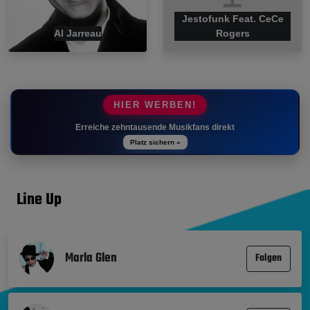
Jestofunk Feat. CeCe
Al Jarreau
Rogers
HIER WERBEN!
Erreiche zehntausende Musikfans direkt
Platz sichern »
Line Up
Marla Glen
Folgen