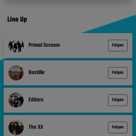
Line Up
Primal Scream
Folgen
Bastille
Folgen
Editors
Folgen
The XX
Folgen