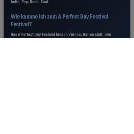
Indie, Pop, Rock, Soul.
Wie komme ich zum A Perfect Day Festival
Festival?
Das A Perfect Day Festival fand in Verona, Italien statt. Den
Standort vom A Perfect Day Festival 2013 findest du hier
.
Wie viele Besucher waren am A Perfect Day
Festival?
Am A Perfect Day Festival 2013 feierten bis zu 24.000 Besucher.
Festival History
Seit Jahren setzt A Perfect Day Festival auf ein sorgfältig
kuratiertes Line-Up. Unter Fans gelten 2012, 2013 als besonders