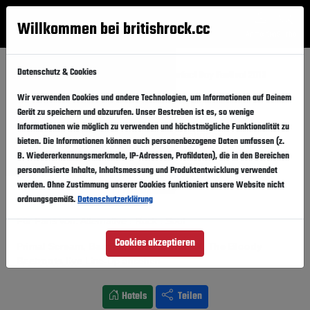
Willkommen bei britishrock.cc
Anmelden
Suche
Menü
Datenschutz & Cookies
Startseite
Festivals
Italien
A Perfect Day Festival 2013
Wir verwenden Cookies und andere Technologien, um Informationen auf Deinem
A Perfect Day Festival 2013
Folgen
Gerät zu speichern und abzurufen. Unser Bestreben ist es, so wenige
Informationen wie möglich zu verwenden und höchstmögliche Funktionalität zu
Italien, Verona,
Castello Scaligero
bieten. Die Informationen können auch personenbezogene Daten umfassen (z.
B. Wiedererkennungsmerkmale, IP-Adressen, Profildaten), die in den Bereichen
30.08.2013
-
01.09.2013
Freitag,
Sonntag,
personalisierte Inhalte, Inhaltsmessung und Produktentwicklung verwendet
werden. Ohne Zustimmung unserer Cookies funktioniert unsere Website nicht
Vergangener Event
In den Kalender
ordnungsgemäß.
Datenschutzerklärung
Für Fans von: Alternative . Rock . Soul
Cookies akzeptieren
Primal Scream, Bastille, Editors, The XX, The Bloody
Beetroots live
Line-Up ansehen
Hotels
Teilen