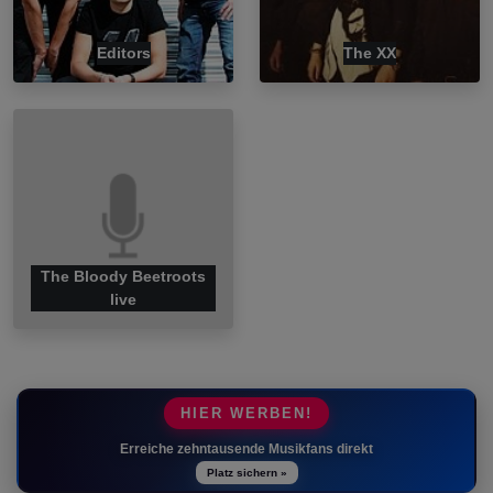
Editors
The XX
The Bloody Beetroots
live
HIER WERBEN!
Erreiche zehntausende Musikfans direkt
Platz sichern »