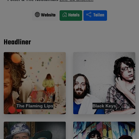
Website
Hotels
Teilen
Headliner
The Flaming Lips
Black Keys