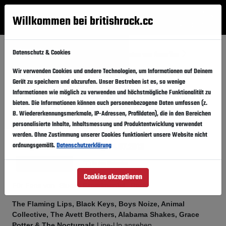
Willkommen bei britishrock.cc
Anmelden
Suche
Menü
Datenschutz & Cookies
Startseite
Festivals
Vereinigte Staaten von Amerika
Forecastle 2013
Wir verwenden Cookies und andere Technologien, um Informationen auf Deinem
Gerät zu speichern und abzurufen. Unser Bestreben ist es, so wenige
Forecastle 2013
Folgen
Informationen wie möglich zu verwenden und höchstmögliche Funktionalität zu
bieten. Die Informationen können auch personenbezogene Daten umfassen (z.
Vereinigte Staaten von Amerika, Louisville,
B. Wiedererkennungsmerkmale, IP-Adressen, Profildaten), die in den Bereichen
Waterfront Park
personalisierte Inhalte, Inhaltsmessung und Produktentwicklung verwendet
werden. Ohne Zustimmung unserer Cookies funktioniert unsere Website nicht
12.07.2013
-
14.07.2013
ordnungsgemäß.
Datenschutzerklärung
Freitag,
Sonntag,
Vergangener Event
In den Kalender
Cookies akzeptieren
Für Fans von: Blues . Experimental . Rock
The Flaming Lips, Black Keys, Boys Noize, Animal
Collective, The Avett Brothers, Alabama Shakes, Grace
Potter & The Nocturnals
Line-Up ansehen