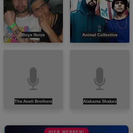
Boys Noize
Animal Collective
The Avett Brothers
Alabama Shakes
HIER WERBEN!