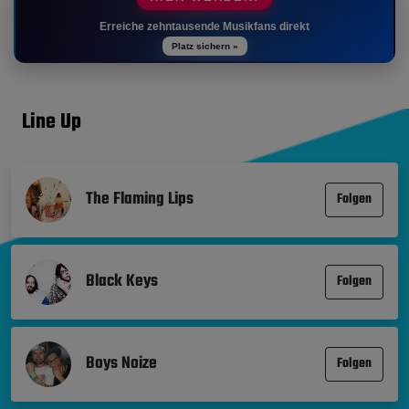
Erreiche zehntausende Musikfans direkt
Platz sichern »
Line Up
The Flaming Lips
Folgen
Black Keys
Folgen
Boys Noize
Folgen