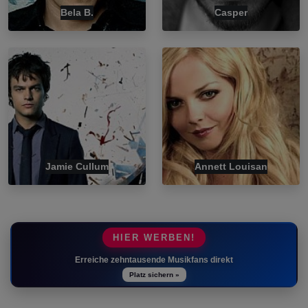
Bela B.
Casper
Jamie Cullum
Annett Louisan
HIER WERBEN!
Erreiche zehntausende Musikfans direkt
Platz sichern »