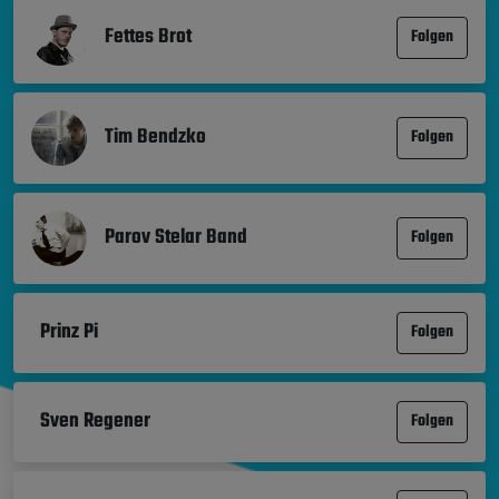
Fettes Brot
Folgen
Tim Bendzko
Folgen
Parov Stelar Band
Folgen
Prinz Pi
Folgen
Sven Regener
Folgen