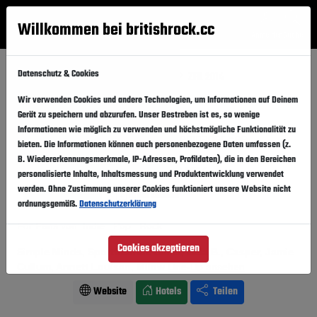
Willkommen bei britishrock.cc
Anmelden
Suche
Menü
Datenschutz & Cookies
Startseite
Festivals
Deutschland
ZFR 2014
Wir verwenden Cookies und andere Technologien, um Informationen auf Deinem
ZFR 2014
Folgen
Gerät zu speichern und abzurufen. Unser Bestreben ist es, so wenige
Informationen wie möglich zu verwenden und höchstmögliche Funktionalität zu
Deutschland, Bochum,
Zemnader See
bieten. Die Informationen können auch personenbezogene Daten umfassen (z.
B. Wiedererkennungsmerkmale, IP-Adressen, Profildaten), die in den Bereichen
22.08.2014
-
07.09.2014
Freitag,
Sonntag,
personalisierte Inhalte, Inhaltsmessung und Produktentwicklung verwendet
werden. Ohne Zustimmung unserer Cookies funktioniert unsere Website nicht
Vergangener Event
In den Kalender
ordnungsgemäß.
Datenschutzerklärung
Für Fans von: Indie . Pop . Rock
Cookies akzeptieren
Simple Minds, Sportfreunde Stiller, Bela B., Casper, Jamie
Cullum, Annett Louisan, Milow
Line-Up ansehen
Website
Hotels
Teilen