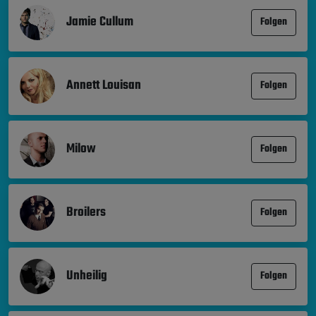
Jamie Cullum
Folgen
Annett Louisan
Folgen
Milow
Folgen
Broilers
Folgen
Unheilig
Folgen