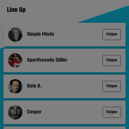
Line Up
Simple Minds
Folgen
Sportfreunde Stiller
Folgen
Bela B.
Folgen
Casper
Folgen