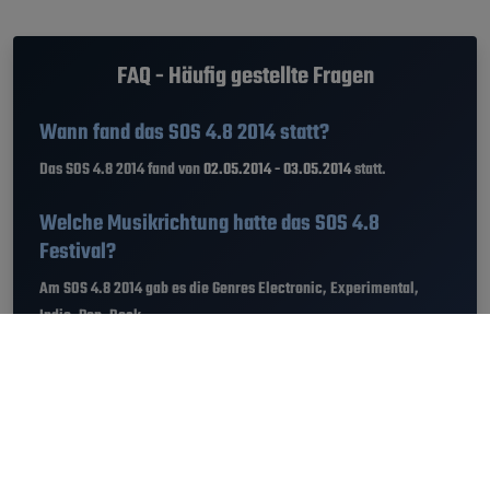
FAQ - Häufig gestellte Fragen
Wann fand das SOS 4.8 2014 statt?
Das SOS 4.8 2014 fand von
02.05.2014 - 03.05.2014
statt.
Welche Musikrichtung hatte das SOS 4.8
Festival?
Am SOS 4.8 2014 gab es die Genres Electronic, Experimental,
Indie, Pop, Rock.
Wie komme ich zum SOS 4.8 Festival?
Das SOS 4.8 fand in Murcia, Spanien statt. Den
Standort vom SOS
4.8 2014 findest du hier
.
Wie viele Besucher waren am SOS 4.8?