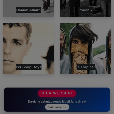
Damon Albarn
Phoenix
Pet Shop Boys
Is Tropical
HIER WERBEN!
Erreiche zehntausende Musikfans direkt
Platz sichern »