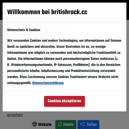
Willkommen bei britishrock.cc
Anmelden
Suche
Menü
Datenschutz & Cookies
Startseite
Festivals
Spanien
SOS 4.8 2014
Wir verwenden Cookies und andere Technologien, um Informationen auf Deinem
SOS 4.8 2014
Folgen
Gerät zu speichern und abzurufen. Unser Bestreben ist es, so wenige
Informationen wie möglich zu verwenden und höchstmögliche Funktionalität zu
Spanien, Murcia,
Recinto Ferial de La Fica
bieten. Die Informationen können auch personenbezogene Daten umfassen (z.
B. Wiedererkennungsmerkmale, IP-Adressen, Profildaten), die in den Bereichen
02.05.2014
-
03.05.2014
Freitag,
Samstag,
personalisierte Inhalte, Inhaltsmessung und Produktentwicklung verwendet
werden. Ohne Zustimmung unserer Cookies funktioniert unsere Website nicht
Vergangener Event
In den Kalender
ordnungsgemäß.
Datenschutzerklärung
Für Fans von: Electronic . Indie . Pop
Cookies akzeptieren
The Prodigy, The Kooks, Damon Albarn, Phoenix, Pet
Shop Boys, Is Tropical, The Bloody Beetroots live
Line-Up
ansehen
Website
Hotels
Teilen