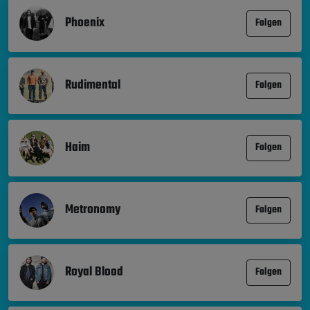
Phoenix
Folgen
Rudimental
Folgen
Haim
Folgen
Metronomy
Folgen
Royal Blood
Folgen