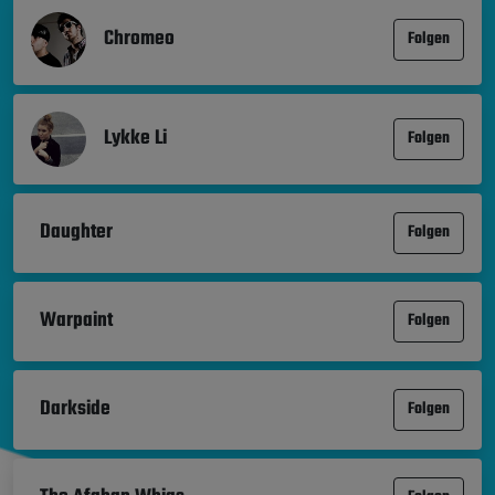
Chromeo
Folgen
Lykke Li
Folgen
Daughter
Folgen
Warpaint
Folgen
Darkside
Folgen