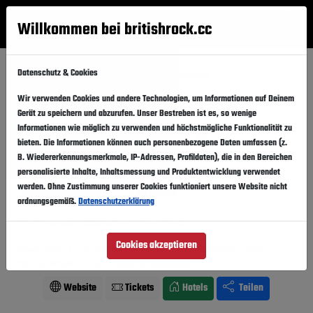
Willkommen bei britishrock.cc
Anmelden
Suche
Menü
Datenschutz & Cookies
Startseite
Festivals
Polen
Open'er 2014
Wir verwenden Cookies und andere Technologien, um Informationen auf Deinem
Open'er 2014
Folgen
Gerät zu speichern und abzurufen. Unser Bestreben ist es, so wenige
Informationen wie möglich zu verwenden und höchstmögliche Funktionalität zu
Polen, Gdynia,
Festivalgelände
bieten. Die Informationen können auch personenbezogene Daten umfassen (z.
B. Wiedererkennungsmerkmale, IP-Adressen, Profildaten), die in den Bereichen
02.07.2014
-
05.07.2014
Mittwoch,
Samstag,
personalisierte Inhalte, Inhaltsmessung und Produktentwicklung verwendet
werden. Ohne Zustimmung unserer Cookies funktioniert unsere Website nicht
Vergangener Event
In den Kalender
ordnungsgemäß.
Datenschutzerklärung
Für Fans von: Alternative . Pop . Rock
Cookies akzeptieren
Pearl Jam, Faith No More, Black Keys, Interpol, Jack
White, MGMT, Foals
Line-Up ansehen
Website
Tickets
Hotels
Teilen