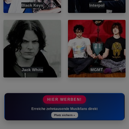
Black Keys
Interpol
Jack White
MGMT
HIER WERBEN!
Erreiche zehntausende Musikfans direkt
Platz sichern »