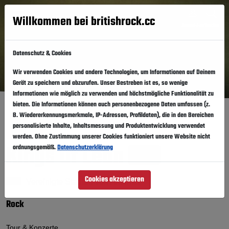
Willkommen bei britishrock.cc
Anmelden
Suche
Menü
Datenschutz & Cookies
Wir verwenden Cookies und andere Technologien, um Informationen auf Deinem
Gerät zu speichern und abzurufen. Unser Bestreben ist es, so wenige
Informationen wie möglich zu verwenden und höchstmögliche Funktionalität zu
bieten. Die Informationen können auch personenbezogene Daten umfassen (z.
Startseite
Künstler
B. Wiedererkennungsmerkmale, IP-Adressen, Profildaten), die in den Bereichen
personalisierte Inhalte, Inhaltsmessung und Produktentwicklung verwendet
On Tour
werden. Ohne Zustimmung unserer Cookies funktioniert unsere Website nicht
Kings Of Leon
ordnungsgemäß.
Datenschutzerklärung
Folgen
Cookies akzeptieren
Vereinigte Staaten von Amerika
Rock
Tour & Konzerte