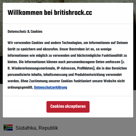
Willkommen bei britishrock.cc
Anmelden
Suche
Menü
Datenschutz & Cookies
Wir verwenden Cookies und andere Technologien, um Informationen auf Deinem
Gerät zu speichern und abzurufen. Unser Bestreben ist es, so wenige
Informationen wie möglich zu verwenden und höchstmögliche Funktionalität zu
bieten. Die Informationen können auch personenbezogene Daten umfassen (z.
B. Wiedererkennungsmerkmale, IP-Adressen, Profildaten), die in den Bereichen
personalisierte Inhalte, Inhaltsmessung und Produktentwicklung verwendet
werden. Ohne Zustimmung unserer Cookies funktioniert unsere Website nicht
ordnungsgemäß.
Datenschutzerklärung
Startseite
Künstler
Prime Circle
Cookies akzeptieren
Folgen
Südafrika, Republik