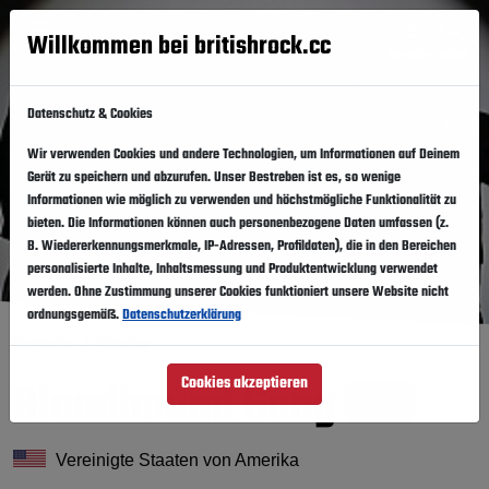
Willkommen bei britishrock.cc
Anmelden
Suche
Menü
Datenschutz & Cookies
Wir verwenden Cookies und andere Technologien, um Informationen auf Deinem
Gerät zu speichern und abzurufen. Unser Bestreben ist es, so wenige
Informationen wie möglich zu verwenden und höchstmögliche Funktionalität zu
bieten. Die Informationen können auch personenbezogene Daten umfassen (z.
B. Wiedererkennungsmerkmale, IP-Adressen, Profildaten), die in den Bereichen
personalisierte Inhalte, Inhaltsmessung und Produktentwicklung verwendet
werden. Ohne Zustimmung unserer Cookies funktioniert unsere Website nicht
ordnungsgemäß.
Datenschutzerklärung
Startseite
Künstler
Bloodhound Gang
Cookies akzeptieren
Folgen
Vereinigte Staaten von Amerika