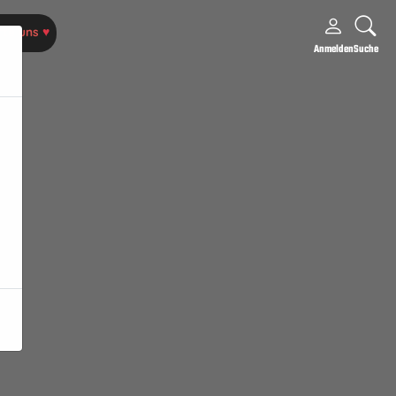
rte uns
♥
Anmelden
Suche