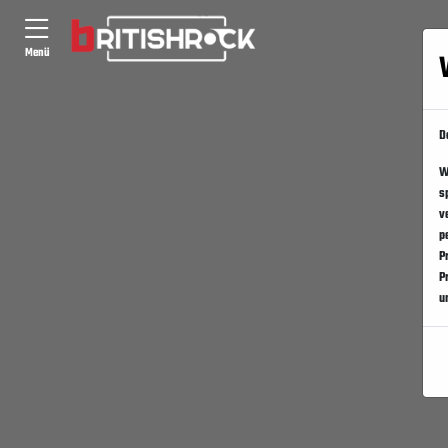
Menü
D
W
s
v
p
P
P
u