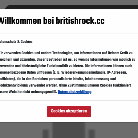
Künstler
Festivals
Events
Magazin
Suppo
Willkommen bei britishrock.cc
atenschutz & Cookies
ir verwenden Cookies und andere Technologien, um Informationen auf Deinem Gerät zu
peichern und abzurufen. Unser Bestreben ist es, so wenige Informationen wie möglich zu
erwenden und höchstmögliche Funktionalität zu bieten. Die Informationen können auch
ersonenbezogene Daten umfassen (z. B. Wiedererkennungsmerkmale, IP-Adressen,
rofildaten), die in den Bereichen personalisierte Inhalte, Inhaltsmessung und
roduktentwicklung verwendet werden. Ohne Zustimmung unserer Cookies funktioniert
nsere Website nicht ordnungsgemäß.
Datenschutzerklärung
Cookies akzeptieren