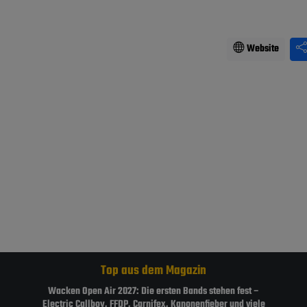
Website
Top aus dem Magazin
Wacken Open Air 2027: Die ersten Bands stehen fest –
Electric Callboy, FFDP, Carnifex, Kanonenfieber und viele