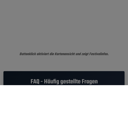
Buttonklick aktiviert die Kartenansicht und zeigt Festivalinfos.
FAQ - Häufig gestellte Fragen
Wann fand das Firenze Rocks 2018 statt?
Das Firenze Rocks 2018 fand von
14.06.2018 - 17.06.2018
statt.
Welche Musikrichtung hatte das Firenze Rocks
Festival?