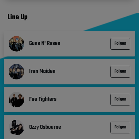
Line Up
Guns N' Roses
Folgen
Iron Maiden
Folgen
Foo Fighters
Folgen
Ozzy Osbourne
Folgen