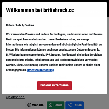
Willkommen bei britishrock.cc
Anmelden
Suche
Menü
Datenschutz & Cookies
Startseite
Festivals
Italien
Firenze Rocks 2018
Wir verwenden Cookies und andere Technologien, um Informationen auf Deinem
Firenze Rocks 2018
Folgen
Gerät zu speichern und abzurufen. Unser Bestreben ist es, so wenige
Informationen wie möglich zu verwenden und höchstmögliche Funktionalität zu
Italien, Florenz,
Ippodromo Del Visarno
bieten. Die Informationen können auch personenbezogene Daten umfassen (z.
B. Wiedererkennungsmerkmale, IP-Adressen, Profildaten), die in den Bereichen
14.06.2018
-
17.06.2018
Donnerstag,
Sonntag,
personalisierte Inhalte, Inhaltsmessung und Produktentwicklung verwendet
werden. Ohne Zustimmung unserer Cookies funktioniert unsere Website nicht
Vergangener Event
In den Kalender
ordnungsgemäß.
Datenschutzerklärung
Für Fans von: Alternative . Metal . Rock
Cookies akzeptieren
Guns N' Roses, Iron Maiden, Foo Fighters, Ozzy
Osbourne, Volbeat, Judas Priest, Avenged Sevenfold
Line-
Up ansehen
Website
Hotels
Teilen