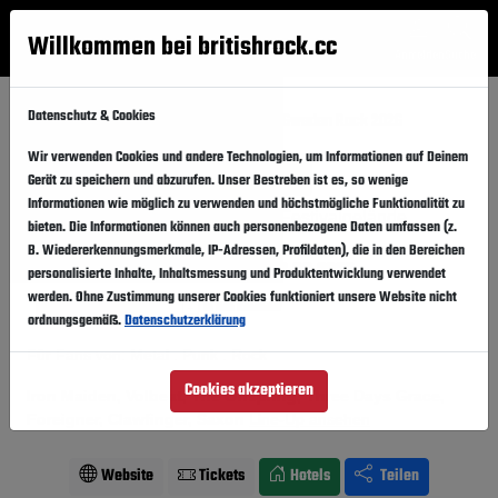
Willkommen bei britishrock.cc
Anmelden
Suche
Menü
Datenschutz & Cookies
Startseite
Festivals
Schweden
Sweden Rock 2026
Wir verwenden Cookies und andere Technologien, um Informationen auf Deinem
Sweden Rock 2026
Folgen
Gerät zu speichern und abzurufen. Unser Bestreben ist es, so wenige
Informationen wie möglich zu verwenden und höchstmögliche Funktionalität zu
Schweden, Sölvesborg,
Festivalgelände
bieten. Die Informationen können auch personenbezogene Daten umfassen (z.
B. Wiedererkennungsmerkmale, IP-Adressen, Profildaten), die in den Bereichen
03.06.2026
-
06.06.2026
Mittwoch,
Samstag,
personalisierte Inhalte, Inhaltsmessung und Produktentwicklung verwendet
werden. Ohne Zustimmung unserer Cookies funktioniert unsere Website nicht
Vergangener Event
In den Kalender
ordnungsgemäß.
Datenschutzerklärung
Für Fans von: Metal . Punk . Rock
Cookies akzeptieren
Iron Maiden, Volbeat, The Offspring, Three Days Grace,
Foreigner, Clawfinger, Saxon
Line-Up ansehen
Website
Tickets
Hotels
Teilen