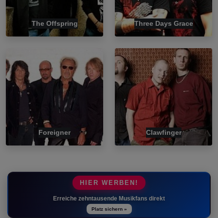
The Offspring
Three Days Grace
Foreigner
Clawfinger
HIER WERBEN!
Erreiche zehntausende Musikfans direkt
Platz sichern »