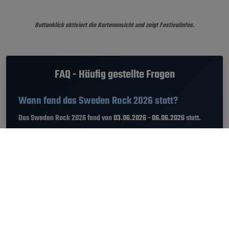
Buttonklick aktiviert die Kartenansicht und zeigt Festivalinfos.
FAQ - Häufig gestellte Fragen
Wann fand das Sweden Rock 2026 statt?
Das Sweden Rock 2026 fand von
03.06.2026 - 06.06.2026
statt.
Welche Musikrichtung hatte das Sweden Rock
Festival?
Am Sweden Rock 2026 gab es die Genres Alternative,
Experimental, Metal, Punk, Rock.
Wie gut war das Line-Up am Sweden Rock 2026?