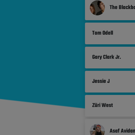
The Blackbo
Tom Odell
Gary Clark Jr.
Jessie J
Züri West
Asaf Avida