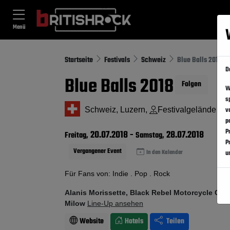
Menü
Startseite
Festivals
Schweiz
Blue Balls 2018
D
Blue Balls 2018
Folgen
W
s
Schweiz, Luzern,
Festivalgelände
v
p
P
20.07.2018
-
28.07.2018
Freitag,
Samstag,
P
Vergangener Event
In den Kalender
u
Für Fans von: Indie . Pop . Rock
Alanis Morissette, Black Rebel Motorcycle Club
Milow
Line-Up ansehen
Website
Hotels
Teilen