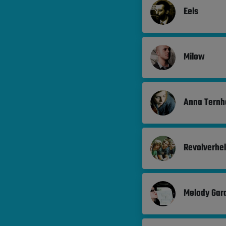
Eels
Milow
Anna Ternh
Revolverhe
Melody Gar