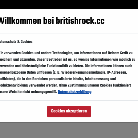
Festivals
Events
Künstler
Magazin
Suppo
Willkommen bei britishrock.cc
atenschutz & Cookies
ir verwenden Cookies und andere Technologien, um Informationen auf Deinem Gerät zu
peichern und abzurufen. Unser Bestreben ist es, so wenige Informationen wie möglich zu
erwenden und höchstmögliche Funktionalität zu bieten. Die Informationen können auch
ersonenbezogene Daten umfassen (z. B. Wiedererkennungsmerkmale, IP-Adressen,
rofildaten), die in den Bereichen personalisierte Inhalte, Inhaltsmessung und
roduktentwicklung verwendet werden. Ohne Zustimmung unserer Cookies funktioniert
nsere Website nicht ordnungsgemäß.
Datenschutzerklärung
Cookies akzeptieren
, Wolfmother, Hurts, Rufus Wainwright, Eels,