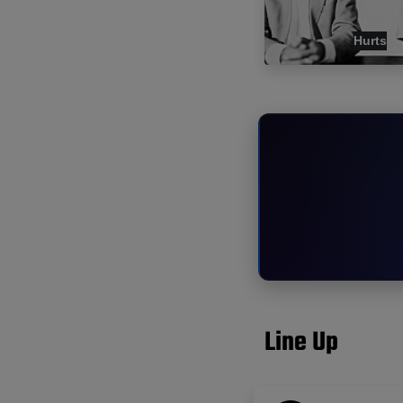
Hurts
Line Up