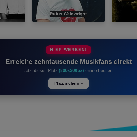
Rufus Wainwright
HIER WERBEN!
Erreiche zehntausende Musikfans direkt
Jetzt diesen Platz
(800x300px)
online buchen.
Platz sichern »