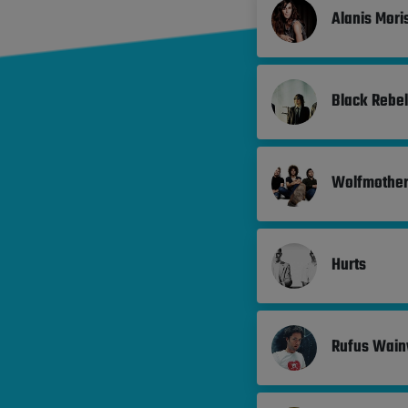
Alanis Mori
Black Rebel
Wolfmothe
Hurts
Rufus Wain