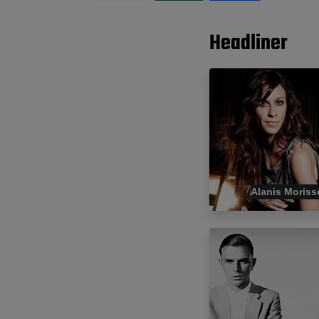
Headliner
Alanis Moriss