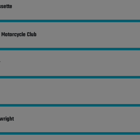
ssette
 Motorcycle Club
r
wright