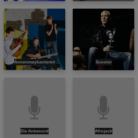
Annenmaykantereit
Scooter
Die Antwoord
Afrojack