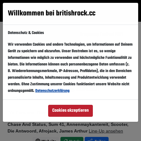
Willkommen bei britishrock.cc
Anmelden
Suche
Menü
Datenschutz & Cookies
Startseite
Festivals
Österreich
Frequency Festival 2021
Wir verwenden Cookies und andere Technologien, um Informationen auf Deinem
FESTIVAL ABGESAGT
Gerät zu speichern und abzurufen. Unser Bestreben ist es, so wenige
Frequency Festival 2021
Informationen wie möglich zu verwenden und höchstmögliche Funktionalität zu
Folgen
bieten. Die Informationen können auch personenbezogene Daten umfassen (z.
B. Wiedererkennungsmerkmale, IP-Adressen, Profildaten), die in den Bereichen
Österreich, St. Pölten,
VAZ Gelände
personalisierte Inhalte, Inhaltsmessung und Produktentwicklung verwendet
werden. Ohne Zustimmung unserer Cookies funktioniert unsere Website nicht
19.08.2021
-
22.08.2021
Donnerstag,
Sonntag,
ordnungsgemäß.
Datenschutzerklärung
In den Kalender
Cookies akzeptieren
Für Fans von: Drum & Bass . Hip Hop . Rock
Chase And Status, Sum 41, Annenmaykantereit, Scooter,
Die Antwoord, Afrojack, James Arthur
Line-Up ansehen