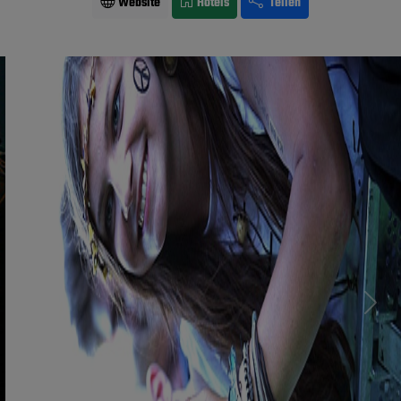
Website
Hotels
Teilen
Previous
Next