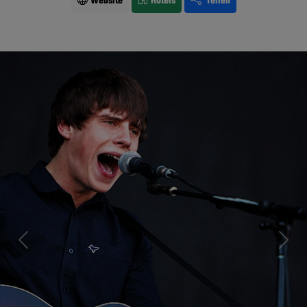
Website
Hotels
Teilen
Previous
Next