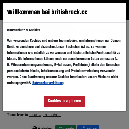
Willkommen bei britishrock.cc
Anmelden
Suche
Menü
Datenschutz & Cookies
Startseite
Festivals
Österreich
Frequency Festival 2002
Wir verwenden Cookies und andere Technologien, um Informationen auf Deinem
Frequency Festival 2002
Folgen
Gerät zu speichern und abzurufen. Unser Bestreben ist es, so wenige
Informationen wie möglich zu verwenden und höchstmögliche Funktionalität zu
Österreich, St. Pölten,
VAZ Gelände
bieten. Die Informationen können auch personenbezogene Daten umfassen (z.
B. Wiedererkennungsmerkmale, IP-Adressen, Profildaten), die in den Bereichen
14.06.2002
-
15.06.2002
Freitag,
Samstag,
personalisierte Inhalte, Inhaltsmessung und Produktentwicklung verwendet
werden. Ohne Zustimmung unserer Cookies funktioniert unsere Website nicht
Vergangener Event
In den Kalender
ordnungsgemäß.
Datenschutzerklärung
Für Fans von: Alternative . Indie . Rock
Cookies akzeptieren
Die Ärzte, Sonic Youth, Sportfreunde Stiller, The
(International) Noise Conspiracy, Kosheen, Gentleman,
Tocotronic
Line-Up ansehen