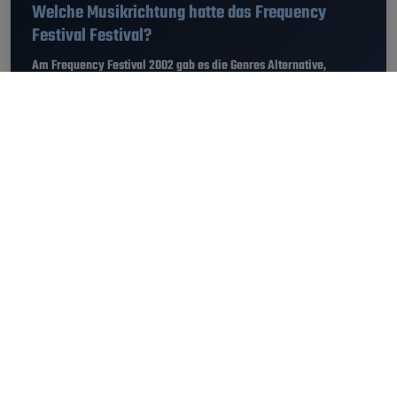
Welche Musikrichtung hatte das Frequency
Festival Festival?
Am Frequency Festival 2002 gab es die Genres Alternative,
Electronic, Indie, Pop, Rock.
Wie komme ich zum Frequency Festival
Festival?
Das Frequency Festival fand in St. Pölten, Österreich statt. Den
Standort vom Frequency Festival 2002 findest du hier
.
Wie viele Besucher waren am Frequency
Festival?
Am Frequency Festival 2002 feierten bis zu 60.000 Besucher.