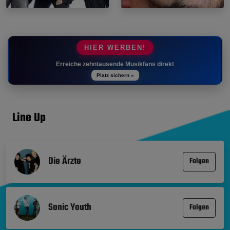
HIER WERBEN!
Erreiche zehntausende Musikfans direkt
Platz sichern »
Line Up
Die Ärzte
Folgen
Sonic Youth
Folgen