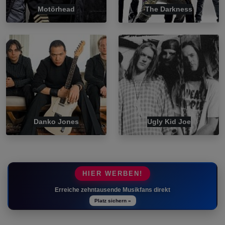
Motörhead
The Darkness
Danko Jones
Ugly Kid Joe
HIER WERBEN!
Erreiche zehntausende Musikfans direkt
Platz sichern »