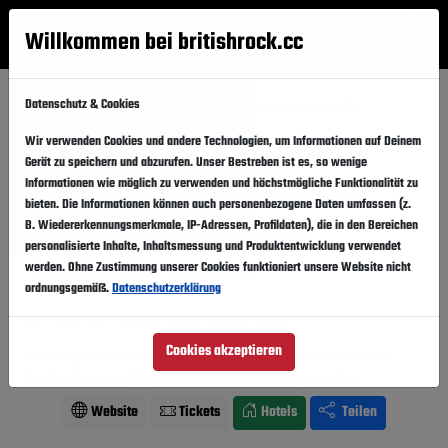
Willkommen bei britishrock.cc
Anmelden
Suche
Menü
Datenschutz & Cookies
Startseite
Festivals
Schweden
Sweden Rock 2012
Wir verwenden Cookies und andere Technologien, um Informationen auf Deinem
Sweden Rock 2012
Folgen
Gerät zu speichern und abzurufen. Unser Bestreben ist es, so wenige
Informationen wie möglich zu verwenden und höchstmögliche Funktionalität zu
Schweden, Sölvesborg,
Festivalgelände
bieten. Die Informationen können auch personenbezogene Daten umfassen (z.
B. Wiedererkennungsmerkmale, IP-Adressen, Profildaten), die in den Bereichen
06.06.2012
-
09.06.2012
Mittwoch,
Samstag,
personalisierte Inhalte, Inhaltsmessung und Produktentwicklung verwendet
werden. Ohne Zustimmung unserer Cookies funktioniert unsere Website nicht
Vergangener Event
In den Kalender
ordnungsgemäß.
Datenschutzerklärung
Für Fans von: Classic Rock . Metal . Rock
Cookies akzeptieren
Soundgarden, Motley Crue, Motörhead, The Darkness,
Danko Jones, Ugly Kid Joe, 10cc
Line-Up ansehen
Website
Tickets
Hotels
Teilen