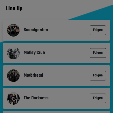
Line Up
Soundgarden
Folgen
Motley Crue
Folgen
Motörhead
Folgen
The Darkness
Folgen